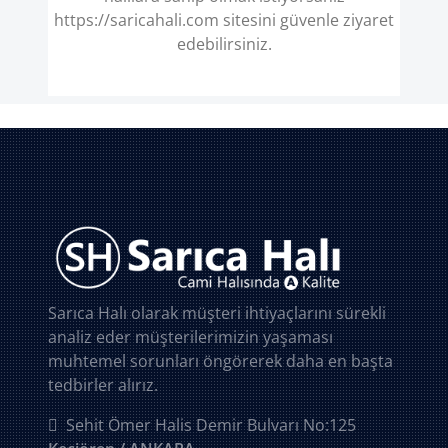
https://saricahali.com sitesini güvenle ziyaret
edebilirsiniz.
Sarıca Halı olarak müşteri ihtiyaçlarını sürekli
analiz eder müşterilerimizin yaşaması
muhtemel sorunları öngörerek daha en başta
tedbirler alırız.
Sehit Ömer Halis Demir Bulvarı No:125