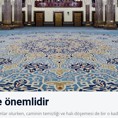
e önemlidir
lar olurken, caminin temizliği ve halı döşemesi de bir o ka