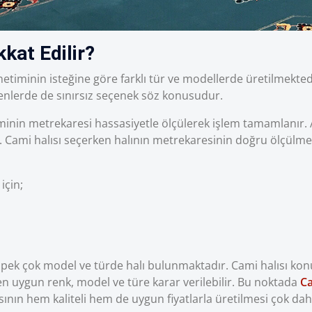
kat Edilir?
netiminin isteğine göre farklı tür ve modellerde üretilmekted
senlerde de sınırsız seçenek söz konusudur.
 caminin metrekaresi hassasiyetle ölçülerek işlem tamamlanı
er. Cami halısı seçerken halının metrekaresinin doğru ölçülme
için;
pek çok model ve türde halı bulunmaktadır. Cami halısı konus
en uygun renk, model ve türe karar verilebilir. Bu noktada
Ca
ısının hem kaliteli hem de uygun fiyatlarla üretilmesi çok d