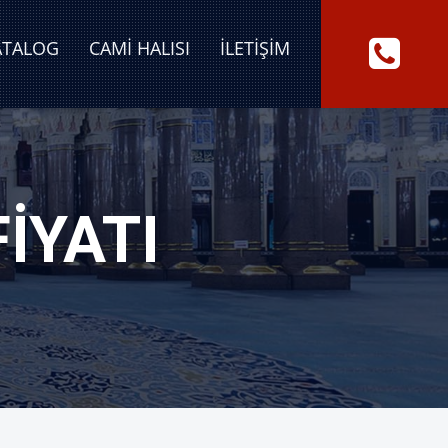
ATALOG
CAMI HALISI
İLETIŞIM
IYATI