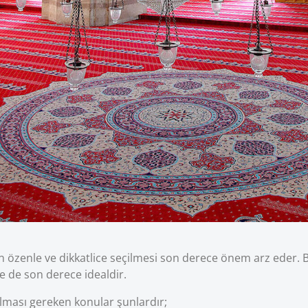
ın özenle ve dikkatlice seçilmesi son derece önem arz eder.
le de son derece idealdir.
ulması gereken konular şunlardır;