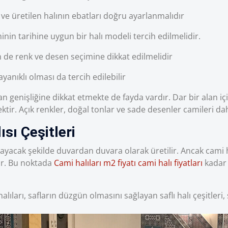
lı ve üretilen halının ebatları doğru ayarlanmalıdır
inin tarihine uygun bir halı modeli tercih edilmelidir.
n de renk ve desen seçimine dikkat edilmelidir
anıklı olması da tercih edilebilir
n genişliğine dikkat etmekte de fayda vardır. Dar bir alan i
ektir. Açık renkler, doğal tonlar ve sade desenler camileri d
ısı Çeşitleri
yacak şekilde duvardan duvara olarak üretilir. Ancak cami h
r. Bu noktada
Cami halıları m2 fiyatı cami halı fiyatları
kadar 
lıları, safların düzgün olmasını sağlayan saflı halı çeşitleri, 